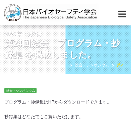
2025年11月7日
第24回総会 プログラム・抄
録集 を掲載しました。
ホーム
お知らせ
イベント
総会・シンポジウム
第24
総会・シンポジウム
プログラム・抄録集はHPからダウンロードできます。
抄録集はどなたでもご覧いただけます。