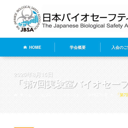
HOME
学会概要
入会のご
2025年8月15日
「第7回実験室バイオセー
ホーム
お知らせ
イベント
専門家制度
「第7