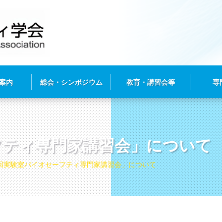
案内
総会・シンポジウム
教育・講習会等
専
フティ専門家講習会」について
回実験室バイオセーフティ専門家講習会」について