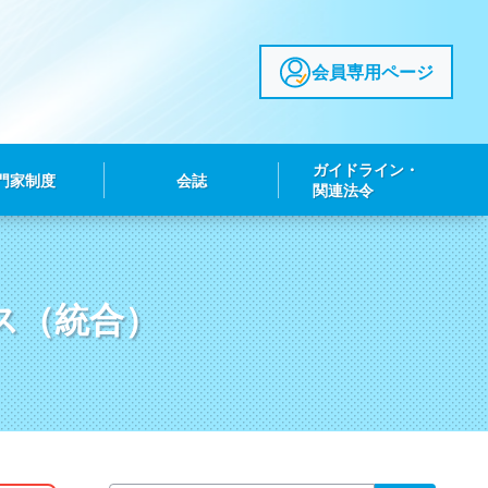
会員専用ページ
ガイドライン・
門家制度
会誌
関連法令
ス（統合）