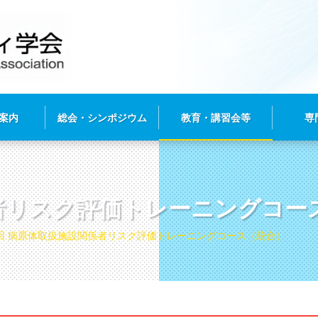
案内
総会・シンポジウム
教育・講習会等
専
係者リスク評価トレーニングコー
回 病原体取扱施設関係者リスク評価トレーニングコース（統合）