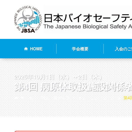
HOME
学会概要
入会のご
2025年10月1日（水）～2日（木）
第4回 病原体取扱施設関
ホーム
教育・講習会等
トレーニングコース
第4