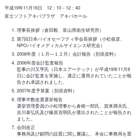
平成19年11月16日 12：10－12：40
富士ソフトアキバプラザ アキバホール
理事長挨拶（倉田毅、富山県衛生研究所）
第7回日本バイオセーフティ学会長挨拶（小松俊彦、
NPOバイオメディカルサイエンス研究会）
2006年度（１月―１２月）会計報告（別添資料）
2006年度会計監査報告
監事の川又亨氏（日本エアーテック）が平成19年11月8
日に会計監査を実施し、適正に運用されていたことが報
告され承認されました。
2007年度予算案（別添資料）
理事半数改選選挙報告
選挙管理委員の小松理事から倉根一郎氏、賀来満夫氏、
吉川泰弘氏及び篠原克明氏が選出されたことが報告され
ました。
会則改正
事務局及び顧問の設置に関し審議し、本会に事務局を置