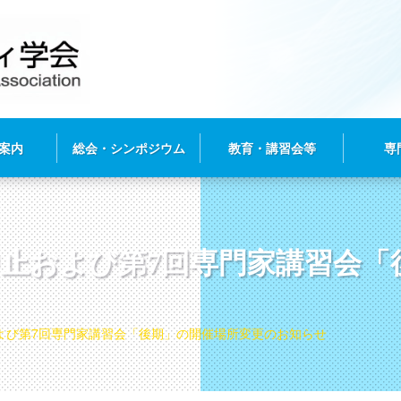
案内
総会・シンポジウム
教育・講習会等
専
中止および第7回専門家講習会「
よび第7回専門家講習会「後期」の開催場所変更のお知らせ