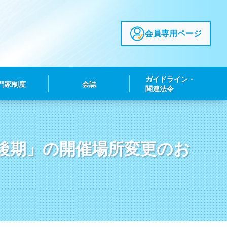
会員専用ページ
ガイドライン・
門家制度
会誌
関連法令
後期」の開催場所変更のお