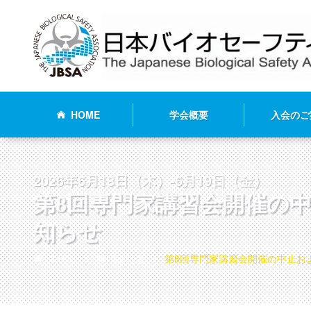
HOME
学会概要
入会のご
2026年6月18日（木）-6月19日（金）
第8回専門家講習会開催の
知らせ
ホーム
専門家制度
第8回専門家講習会開催の中止お