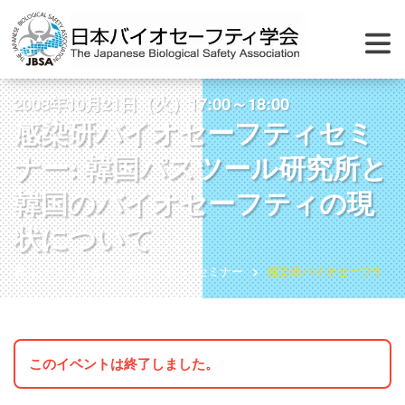
2008年10月21日（火）17:00～18:00
感染研バイオセーフティセミ
ナー: 韓国パスツール研究所と
韓国のバイオセーフティの現
状について
ホーム
教育・講習会等
セミナー
感染研バイオセーフティセ
このイベントは終了しました。