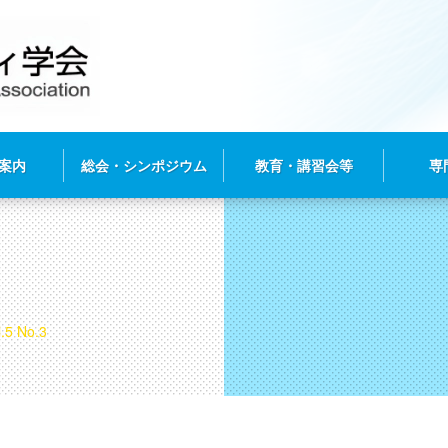
案内
総会・シンポジウム
教育・講習会等
専
3
ol.5 No.3