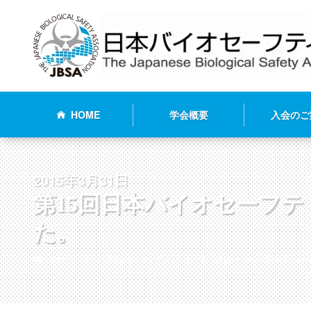
HOME
学会概要
入会のご
2015年3月31日
第15回日本バイオセーフ
た。
ホーム
お知らせ
イベント
総会・シンポジウム