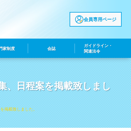
会員専用ページ
ガイドライン・
門家制度
会誌
関連法令
募集、日程案を掲載致しまし
案を掲載致しました。