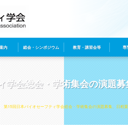
案内
総会・シンポジウム
教育・講習会等
専
ティ学会総会・学術集会の演題
第15回日本バイオセーフティ学会総会・学術集会の演題募集、日程