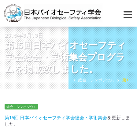
2015年8月19日
第15回日本バイオセーフティ
学会総会・学術集会プログラ
ムを掲載致しました。
ホーム
お知らせ
イベント
総会・シンポジウム
第15
総会・シンポジウム
第15回 日本バイオセーフティ学会総会・学術集会
を更新しま
した。