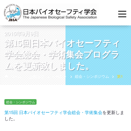
2015年9月9日
第15回日本バイオセーフティ
学会総会・学術集会プログラ
ムを更新致しました。
ホーム
お知らせ
イベント
総会・シンポジウム
第15
総会・シンポジウム
第15回 日本バイオセーフティ学会総会・学術集会
を更新しま
した。