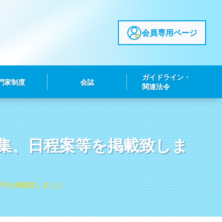
会員専用ページ
ガイドライン・
門家制度
会誌
関連法令
募集、日程案等を掲載致しま
案等を掲載致しました。