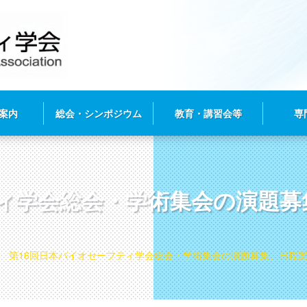
案内
総会・シンポジウム
教育・講習会等
専
ティ学会総会・学術集会の演題
第16回日本バイオセーフティ学会総会・学術集会の演題募集、日程