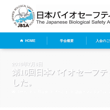
HOME
学会概要
入会のご
2016年7月8日
第16回日本バイオセーフ
した。
ホーム
お知らせ
イベント
総会・シンポジウム