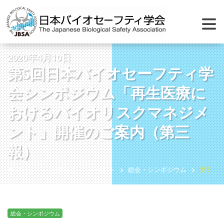
2020年4月10日
第5回日本バイオセーフティ学
会シンポジウム「再生医療に
おけるバイオリスクマネジメ
ント」開催のご案内（第三
報）
ホーム
お知らせ
イベント
総会・シンポジウム
第5回
総会・シンポジウム