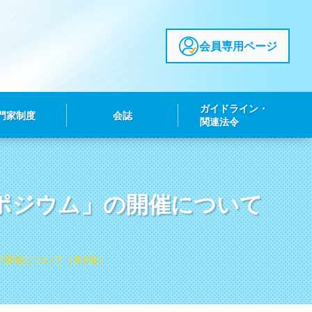
会員専用ページ
ガイドライン・
門家制度
会誌
関連法令
ポジウム」の開催について
の開催について（第2報）