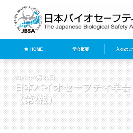
HOME
学会概要
入会のご
2022年7月20日
日本バイオセーフティ学会
（第2報）
ホーム
お知らせ
イベント
総会・シンポジウム