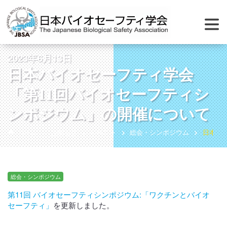
2023年6月13日
日本バイオセーフティ学会
「第11回バイオセーフティシ
ンポジウム」の開催について
ホーム
お知らせ
イベント
総会・シンポジウム
日本バ
総会・シンポジウム
第11回 バイオセーフティシンポジウム:「ワクチンとバイオ
セーフティ」
を更新しました。