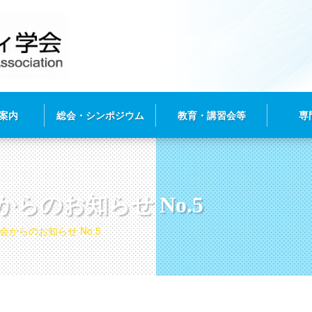
案内
総会・シンポジウム
教育・講習会等
専
らのお知らせ No.5
からのお知らせ No.5