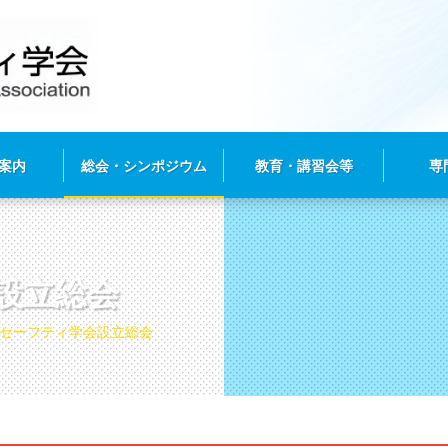
案内
総会・シンポジウム
教育・講習会等
専
設立総会
セーフティ学会設立総会