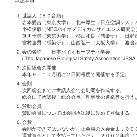
承認事項
世話人（５０音順）
岩本愛吉（東京大学）、北林厚生（日立空調システ
小松俊彦（NPOバイオメディカルサイエンス研究
笹川千尋（東京大学）、杉山和良（感染研）、日野
宮村達男（感染研）、山西弘一（大阪大学）、渡邉
会の名称； 日本バイオセーフティ学会
( The Japanese Biological Safety Association; JBSA 
次回総会の開催
本年９－１０月頃に２日間程度で開催する予定。
会則
次回総会までに世話人会で会則案を作成する。
総会にて承認後、総会会長、理事等の選挙等を行う
賛助会員
賛助会員については会則承認後に改めて登録する。
会費
会則ができてはいないが、正会員の入会金１，００
運営資金として支払っていただく。２００２年度（