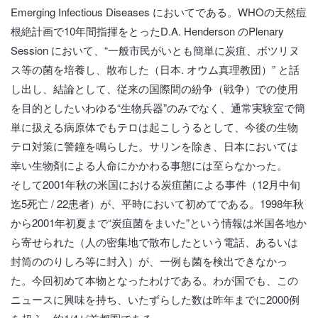
Emerging Infectious Diseases においてである。WHOの天然痘
根絶計画で10年間指揮をとったD.A. Henderson のPlenary
Session において、“一般市民がいとも簡単に炭疽、ボツリヌ
ス等の菌を培養し、散布した（日本. オウム真理教団）” と話
し出し、結論として、従来の国際間の紛争（戦争）での使用
を目的としたいわゆる“生物兵器”のみでなく、通常実験室で簡
単に扱える病原体でもテロは起こしうるとして、今後の生物
テロ対策に警鐘を鳴らした。サリンを除き、日本においては
幸い生物剤による人命にかかわる事態には至らなかった。
そして2001年秋の米国における炭疽菌による事件（12月中旬
迄5死亡 / 22患者）が、平時において初めてである。1998年秋
から2001年初夏まで“炭疽菌をまいた”という情報は米国各地か
ら寄せられた（人の密集地で散布したという電話、あるいは
封筒ののりしろ等に封入）が、一例も菌を検出できなかっ
た。今回初めて本物となったわけである。わが国でも、この
ニュースに興味を持ち、いたずらした数は昨年までに2000例