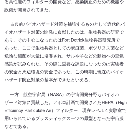
る高性能のフィルターの開発など、感染防止のための機器や
設備が開発されてきた。
古典的バイオハザード対策を補強するものとして近代的バ
イオハザード対策の開発に貢献したのは、生物兵器の研究で
あり、その中心になったのはFort Detrick生物兵器研究所で
あった。ここで生物兵器としての炭疽菌、ボツリヌス菌など
危険な細菌が大量に培養され、サルや羊などの動物への空気
感染が試みられた。その際に重要な課題になったのは実験者
の安全と周辺環境の安全であった。この時期に現在のバイオ
ハザード防止対策の基本ができたといえる。
一方、航空宇宙局（NASA）の宇宙開発分野もバイオハ
ザード対策に貢献した。アポロ計画で開発されたHEPA（High
Efficiency Particulate Air）フィルター、現在レベル４実験室で
用いられているプラスティックスーツの原型となった宇宙服
などである。