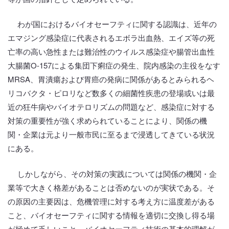
わが国におけるバイオセーフティに関する認識は、近年の
エマジング感染症に代表されるエボラ出血熱、エイズ等の死
亡率の高い急性または難治性のウイルス感染症や腸管出血性
大腸菌O-157による集団下痢症の発生、院内感染の主役をなす
MRSA、胃潰瘍および胃癌の発病に関係があるとみられるヘ
リコバクタ・ピロリなど数多くの細菌性疾患の登場或いは最
近の狂牛病やバイオテロリズムの問題など、感染症に対する
対策の重要性が強く求められていることにより、関係の機
関・企業は元より一般市民に至るまで浸透してきている状況
にある。
しかしながら、その対策の実践については関係の機関・企
業等で大きく格差があることは否めないのが実状である。そ
の原因の主要因は、危機管理に対する考え方に温度差がある
こと、バイオセーフティに関する情報を適切に交換し得る場
が極めて乏しいこと、バイオセーフティ技術の基本的理解が