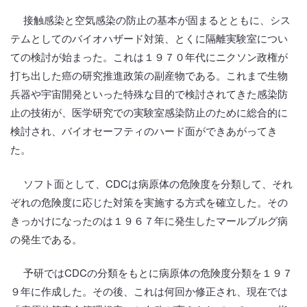
接触感染と空気感染の防止の基本が固まるとともに、シス
テムとしてのバイオハザード対策、とくに隔離実験室につい
ての検討が始まった。これは１９７０年代にニクソン政権が
打ち出した癌の研究推進政策の副産物である。これまで生物
兵器や宇宙開発といった特殊な目的で検討されてきた感染防
止の技術が、医学研究での実験室感染防止のために総合的に
検討され、バイオセーフティのハード面ができあがってき
た。
ソフト面として、CDCは病原体の危険度を分類して、それ
ぞれの危険度に応じた対策を実施する方式を確立した。その
きっかけになったのは１９６７年に発生したマールブルグ病
の発生である。
予研ではCDCの分類をもとに病原体の危険度分類を１９７
９年に作成した。その後、これは何回か修正され、現在では