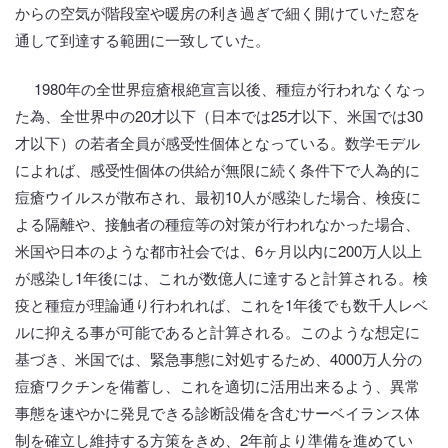
からの空気が階段室や暖房の利き過ぎで細く開けていた窓を
通して到達する範囲に一致していた。
1980年の全世界痘瘡根絶宣言以後、種痘が行われなくなっ
た為、全世界中の20才以下（日本では25才以下、米国では30
才以下）の若者全員が感受性個体となっている。数学モデル
によれば、感受性個体の供給が無限に続く条件下で人為的に
痘瘡ウイルスが散布され、最初10人が感染した場合、検疫に
よる隔離や、接触者の種痘等の対策が行われなかった場合、
米国や日本のような都市社会では、6ヶ月以内に200万人以上
が感染し1年後には、これが数億人に達すると計算される。検
疫と種痘が理論通り行われれば、これを1年後でも数千人レベ
ルに抑える事が可能であると計算される。このような想定に
基づき、米国では、緊急事態に対処するため、4000万人分の
痘瘡ワクチンを備蓄し、これを適切に活用出来るよう、異常
事態を速やかに発見できる診断設備を含むサーベイランス体
制を確立し維持する方策をきめ、2年前より準備を進めてい