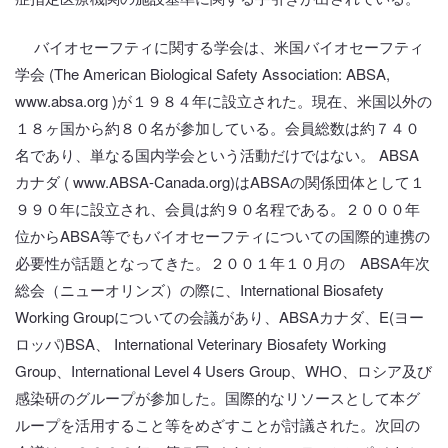
バイオセーフティに関する学会は、米国バイオセーフティ
学会 (The American Biological Safety Association: ABSA,
www.absa.org )が１９８４年に設立された。現在、米国以外の
１８ヶ国から約８０名が参加している。会員総数は約７４０
名であり、単なる国内学会という活動だけではない。 ABSA
カナダ ( www.ABSA-Canada.org)はABSAの関係団体として１
９９０年に設立され、会員は約９０名程である。２０００年
位からABSA等でもバイオセーフティについての国際的連携の
必要性が話題となってきた。２００１年１０月の ABSA年次
総会（ニューオリンズ）の際に、International Biosafety
Working Groupについての会議があり、ABSAカナダ、E(ヨー
ロッパ)BSA、 International Veterinary Biosafety Working
Group、International Level 4 Users Group、WHO、ロシア及び
感染研のグループが参加した。国際的なリソースとして本グ
ループを活用すること等をめざすことが討議された。次回の