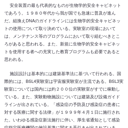
安全装置の最も代表的なものが生物学的安全キャビネット
であろう。１９８０年代から我が国でも急速に普及が進ん
だ。組換えDNAのガイドラインには生物学的安全キャビネッ
トの使用について取り決めている。実験室の現場において
は、メンテナンス等のプログラムにおいて取り組むべきとこ
ろがあると思われる。また、新規に生物学的安全キャビネッ
トを使用する者への充実した教育プログラムも必要であると
思われる。
施設設計は基本的には建築基準法に基づいて行われる。国
際的には、BSL4実験室は宇宙服実験室が主流である。BSL3実
験室については国内には約２００位の実験室がすでに稼動し
ている。また、実験動物施設については建築及び設備ガイド
ラインが出されている。「感染症の予防及び感染症の患者に
対する医療に関する法律」が１９９９年４月１日に施行され
た。いわゆる感染症新法施行に伴い、厚生省通知として感染
症指定医療機関の施設基準に関する手引きが出されている。