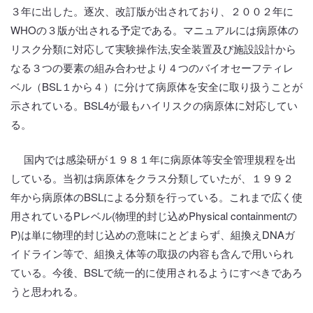
３年に出した。逐次、改訂版が出されており、２００２年に
WHOの３版が出される予定である。マニュアルには病原体の
リスク分類に対応して実験操作法,安全装置及び施設設計から
なる３つの要素の組み合わせより４つのバイオセーフティレ
ベル（BSL１から４）に分けて病原体を安全に取り扱うことが
示されている。BSL4が最もハイリスクの病原体に対応してい
る。
国内では感染研が１９８１年に病原体等安全管理規程を出
している。当初は病原体をクラス分類していたが、１９９２
年から病原体のBSLによる分類を行っている。これまで広く使
用されているPレベル(物理的封じ込めPhysical containmentの
P)は単に物理的封じ込めの意味にとどまらず、組換えDNAガ
イドライン等で、組換え体等の取扱の内容も含んで用いられ
ている。今後、BSLで統一的に使用されるようにすべきであろ
うと思われる。