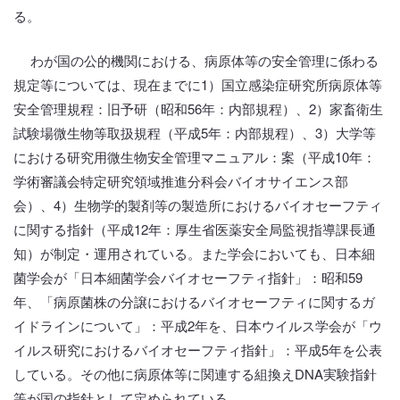
る。
わが国の公的機関における、病原体等の安全管理に係わる
規定等については、現在までに1）国立感染症研究所病原体等
安全管理規程：旧予研（昭和56年：内部規程）、2）家畜衛生
試験場微生物等取扱規程（平成5年：内部規程）、3）大学等
における研究用微生物安全管理マニュアル：案（平成10年：
学術審議会特定研究領域推進分科会バイオサイエンス部
会）、4）生物学的製剤等の製造所におけるバイオセーフティ
に関する指針（平成12年：厚生省医薬安全局監視指導課長通
知）が制定・運用されている。また学会においても、日本細
菌学会が「日本細菌学会バイオセーフティ指針」：昭和59
年、「病原菌株の分譲におけるバイオセーフティに関するガ
イドラインについて」：平成2年を、日本ウイルス学会が「ウ
イルス研究におけるバイオセーフティ指針」：平成5年を公表
している。その他に病原体等に関連する組換えDNA実験指針
等が国の指針として定められている。