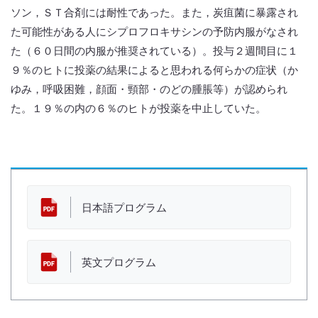
ソン，ＳＴ合剤には耐性であった。また，炭疽菌に暴露され
た可能性がある人にシプロフロキサシンの予防内服がなされ
た（６０日間の内服が推奨されている）。投与２週間目に１
９％のヒトに投薬の結果によると思われる何らかの症状（か
ゆみ，呼吸困難，顔面・頸部・のどの腫脹等）が認められ
た。１９％の内の６％のヒトが投薬を中止していた。
資 料
日本語プログラム
英文プログラム