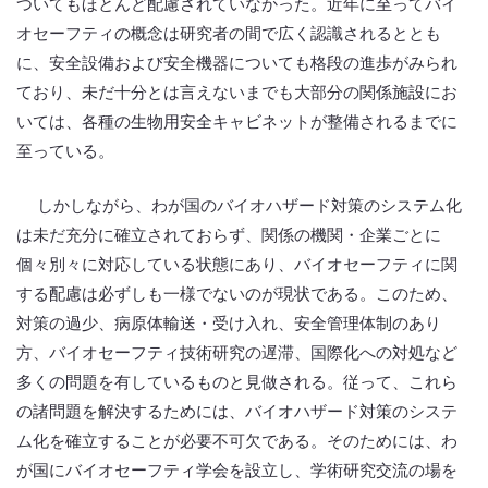
ついてもほとんど配慮されていなかった。近年に至ってバイ
オセーフティの概念は研究者の間で広く認識されるととも
に、安全設備および安全機器についても格段の進歩がみられ
ており、未だ十分とは言えないまでも大部分の関係施設にお
いては、各種の生物用安全キャビネットが整備されるまでに
至っている。
しかしながら、わが国のバイオハザード対策のシステム化
は未だ充分に確立されておらず、関係の機関・企業ごとに
個々別々に対応している状態にあり、バイオセーフティに関
する配慮は必ずしも一様でないのが現状である。このため、
対策の過少、病原体輸送・受け入れ、安全管理体制のあり
方、バイオセーフティ技術研究の遅滞、国際化への対処など
多くの問題を有しているものと見做される。従って、これら
の諸問題を解決するためには、バイオハザード対策のシステ
ム化を確立することが必要不可欠である。そのためには、わ
が国にバイオセーフティ学会を設立し、学術研究交流の場を