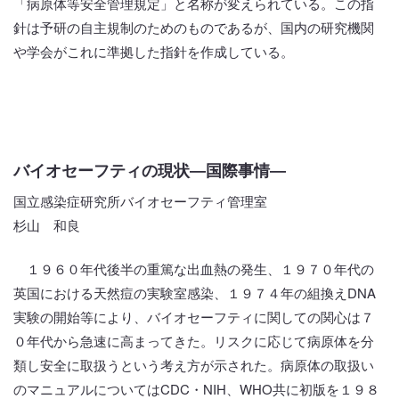
「病原体等安全管理規定」と名称が変えられている。この指
針は予研の自主規制のためのものであるが、国内の研究機関
や学会がこれに準拠した指針を作成している。
バイオセーフティの現状―国際事情―
国立感染症研究所バイオセーフティ管理室
杉山 和良
１９６０年代後半の重篤な出血熱の発生、１９７０年代の
英国における天然痘の実験室感染、１９７４年の組換えDNA
実験の開始等により、バイオセーフティに関しての関心は７
０年代から急速に高まってきた。リスクに応じて病原体を分
類し安全に取扱うという考え方が示された。病原体の取扱い
のマニュアルについてはCDC・NIH、WHO共に初版を１９８