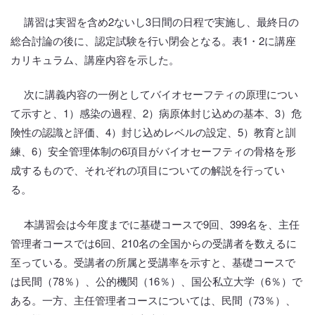
講習は実習を含め2ないし3日間の日程で実施し、最終日の
総合討論の後に、認定試験を行い閉会となる。表1・2に講座
カリキュラム、講座内容を示した。
次に講義内容の一例としてバイオセーフティの原理につい
て示すと、1）感染の過程、2）病原体封じ込めの基本、3）危
険性の認識と評価、4）封じ込めレベルの設定、5）教育と訓
練、6）安全管理体制の6項目がバイオセーフティの骨格を形
成するもので、それぞれの項目についての解説を行ってい
る。
本講習会は今年度までに基礎コースで9回、399名を、主任
管理者コースでは6回、210名の全国からの受講者を数えるに
至っている。受講者の所属と受講率を示すと、基礎コースで
は民間（78％）、公的機関（16％）、国公私立大学（6％）で
ある。一方、主任管理者コースについては、民間（73％）、