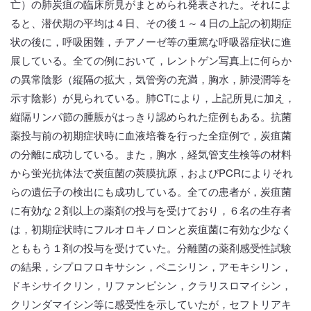
亡）の肺炭疽の臨床所見がまとめられ発表された。それによ
ると、潜伏期の平均は４日、その後１～４日の上記の初期症
状の後に，呼吸困難，チアノーゼ等の重篤な呼吸器症状に進
展している。全ての例において，レントゲン写真上に何らか
の異常陰影（縦隔の拡大，気管旁の充満，胸水，肺浸潤等を
示す陰影）が見られている。肺CTにより，上記所見に加え，
縦隔リンパ節の腫脹がはっきり認められた症例もある。抗菌
薬投与前の初期症状時に血液培養を行った全症例で，炭疽菌
の分離に成功している。また，胸水，経気管支生検等の材料
から蛍光抗体法で炭疽菌の莢膜抗原，およびPCRによりそれ
らの遺伝子の検出にも成功している。全ての患者が，炭疽菌
に有効な２剤以上の薬剤の投与を受けており，６名の生存者
は，初期症状時にフルオロキノロンと炭疽菌に有効な少なく
とももう１剤の投与を受けていた。分離菌の薬剤感受性試験
の結果，シプロフロキサシン，ペニシリン，アモキシリン，
ドキシサイクリン，リファンピシン，クラリスロマイシン，
クリンダマイシン等に感受性を示していたが，セフトリアキ