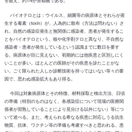
を超え、約1/4が首都圏である。
バイオテロとは：ウイルス、細菌等の病原体とそれらが産
生する毒素（toxin）が、人為的に散布（方法は問わない）さ
れ、自然の感染症発生と無関係に感染者、患者が発生するこ
とをバイオテロという。核や化学剤テロと異なり、不自然な
感染者・患者が発生しているという認識までに数日を要す
る。病原体が目に見えない、初期的には他疾患と区別しにく
いことが多い。ほとんどの医師がその疾患を診たことがな
い。ごく限られた人しか診断技術を持ってはいない等々の要
因で、思わぬ感染拡大もあり得る。
今回は対象病原体とその特徴、材料採取と検出方法、日頃
の準備（特別のものはなく、各感染症について現場の医療関
係者が習熟していることにより見分ける以外にない）等につ
いて述べる。また、考えられる希なる疾患に対応しうる抗生
物質、抗体、ワクチン等の準備も考慮すべきと思われる。患