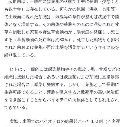
炭疽菌は，一般的には芽胞の状態で土中に長期（少なくと
も数十年）に存在している。何らかの原因（洪水，長雨等）
で土表面に現れた芽胞は，気温等の条件が整えば沈泥中で菌
体となり増殖する。その菌体や芽胞そのものに汚染された牧
草を摂取した家畜や野生草食動物が，腸炭疽を発症し，死亡
する（草食動物の死亡率は約80％）。死亡した動物から排出
された菌および芽胞が再び土壌を汚染するというサイクルを
繰り返している。
ヒトは，一般的には感染動物やその獣皮，毛，骨粉などの
組織に接触した場合，あるいは炭疽菌および芽胞に直接暴露
された場合に，感染し発病する。しかし，芽胞として長期に
生存可能であること，芽胞を吸入すると致死率の高い肺炭疽
を引き起こすことからバイオテロの病原体としても利用され
てきている。
実際，米国でのバイオテロの結果起こった１０例（４名死