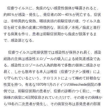
痘瘡ウイルスに、免疫のない感受性個体が曝露されると、
約80％が感染・発生し、発症者の30～40％が死亡する。症状
は、非特異的な発熱、咽頭炎頭の前駆症状の後、ウイルス血
症を経て全身の皮膚に特徴的な、斑丘疹／水疱／痂皮と進行
する病巣を作り、患者は前駆症状期から痂皮が脱落するま
で、感染源となる。
痘瘡ウイルスは乾燥状態では感染性が保持され易く、感染
経路の主体は感染性エロゾールの吸入による経気道感染であ
る。感染性エロゾールの人為的散布で多数の個体に感染させ
易く、しかも散布する本人は種痘（痘瘡ワクチン接種）によ
り守られているという、テロリストによって極めて好都合な
性質を持つ。有名な1970年1月のドイツのMeschede病院の事
例では、前駆症状期の患者が、痘瘡の診断のつく前に、一般
病棟の病室に4日間収容されていただけで、その後その病棟か
ら19名の二次患者が発生し、その病室分布は原発患者の部屋