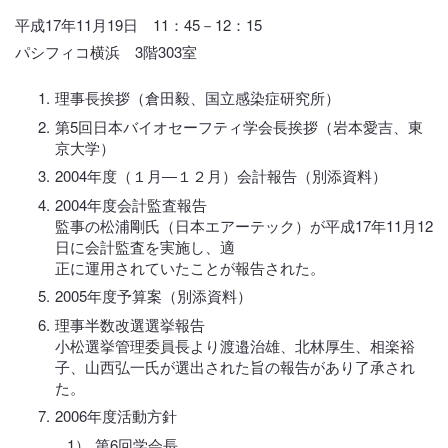
平成17年11月19日 11：45－12：15
パシフィコ横浜 3階303室
理事長挨拶（倉田毅、国立感染症研究所）
第5回日本バイオセーフティ学会長挨拶（岩本愛吉、東
京大学）
2004年度（１月―１２月）会計報告（別添資料）
2004年度会計監査報告
監事の松浦剛氏（日本エアーテック）が平成17年11月12
日に会計監査を実施し、適
正に運用されていたことが報告された。
2005年度予算案（別添資料）
理事半数改選選挙報告
小松選挙管理委員長より渡邉治雄、北林厚生、相楽裕
子、山西弘一氏が選出された旨の報告があり了承され
た。
2006年度活動方針
第6回学会長